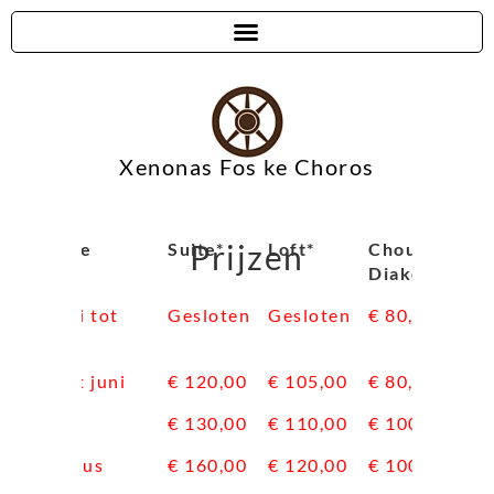
Xenonas Fos ke Choros
Prijzen
Periode
Suite*
Loft*
Chousti
Diakofti*/**
Januari tot
Gesloten
Gesloten
€ 80,00
april
Mei tot juni
€ 120,00
€ 105,00
€ 80,00
Juli
€ 130,00
€ 110,00
€ 100,00
Augustus
€ 160,00
€ 120,00
€ 100,00